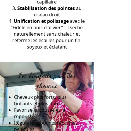
capillaire
Stabilisation des pointes
au
ciseau droit
Unification et polissage
avec le
"Fidèle en bois d’olivier" : il sèche
naturellement sans chaleur et
referme les écailles pour un fini
soyeux et éclatant
Les bienfaits pour vos
cheveux
Cheveux plus forts, plus
brillants et plus doux
Favorise la pousse et la
repousse
Régule le sébum et réduit les
pellicules