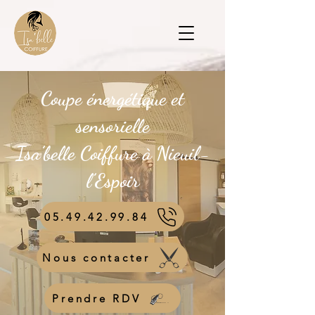
Coupe énergétique et
sensorielle
Isa’belle Coiffure à Nieuil-
l’Espoir
05.49.42.99.84
Nous contacter
Prendre RDV