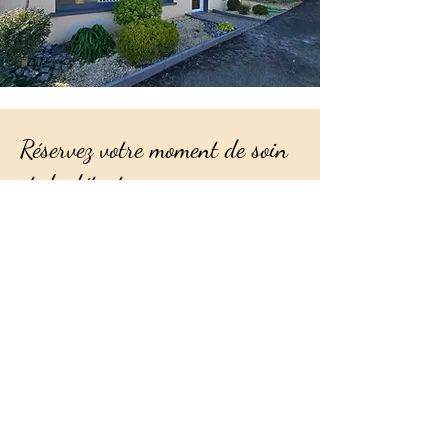
Réservez votre moment de soin
et de détente
Offrez-vous un
moment de
reconnexion
à votre cheveu et à
vous-même.
Contactez Isa’belle Coiffure à Nieuil-
l’Espoir pour réserver votre séance
de
coupe énergétique et
sensorielle
.
En savoir plus